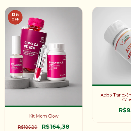
12
%
OFF
Ácido Tranexâ
Cáps
R$9
Kit Mom Glow
R$164,38
R$186,80