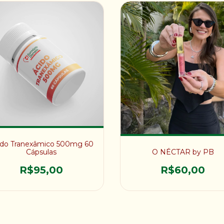
ido Tranexâmico 500mg 60
Cápsulas
O NÉCTAR by PB
R$95,00
R$60,00