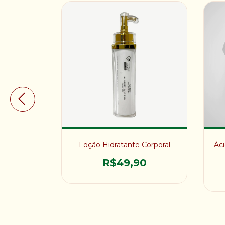
0mg 60
Loção Hidratante Corporal
Ác
R$49,90
0