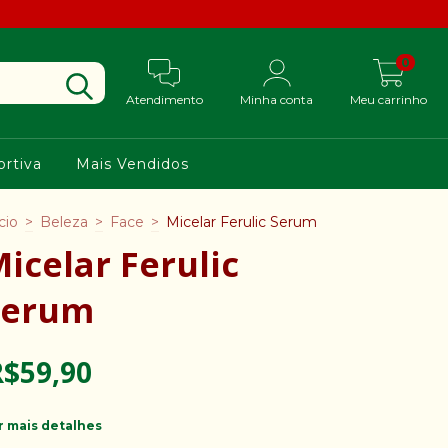
0
Atendimento
Minha conta
Meu carrinho
rtiva
Mais Vendidos
cio
>
Beleza
>
Face
>
Micelar Ferulic Serum
icelar Ferulic
Serum
R$59,90
r mais detalhes