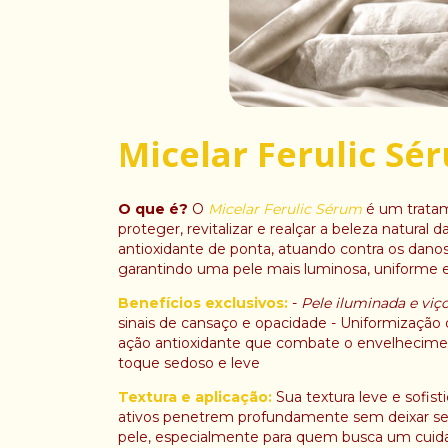
Micelar Ferulic Sé
O que é?
O
Micelar Ferulic Sérum
é um tratam
proteger, revitalizar e realçar a beleza natura
antioxidante de ponta, atuando contra os danos 
garantindo uma pele mais luminosa, uniforme e
Benefícios exclusivos:
-
Pele iluminada e viç
sinais de cansaço e opacidade - Uniformização
ação antioxidante que combate o envelhecime
toque sedoso e leve
Textura e aplicação:
Sua textura leve e sofist
ativos penetrem profundamente sem deixar sens
pele, especialmente para quem busca um cuidad