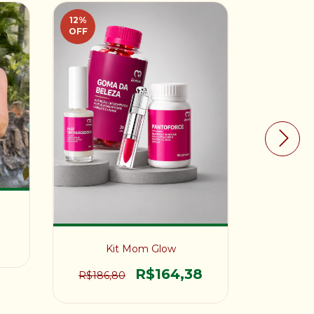
12
%
OFF
Tint
Kit Mom Glow
R$164,38
R$186,80