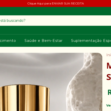
Clique Aqui para ENVIAR SUA RECEITA
cimento
Saúde e Bem-Estar
Suplementação Espo
Iní
M
Ve